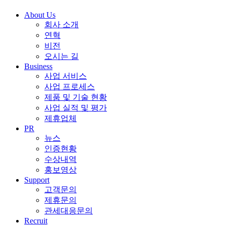
About Us
회사 소개
연혁
비전
오시는 길
Business
사업 서비스
사업 프로세스
제품 및 기술 현황
사업 실적 및 평가
제휴업체
PR
뉴스
인증현황
수상내역
홍보영상
Support
고객문의
제휴문의
관세대응문의
Recruit