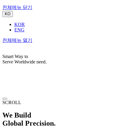
전체메뉴 닫기
KO
KOR
ENG
전체메뉴 열기
Smart Way to
Serve Worldwide need.
SCROLL
We Build
Global Precision.