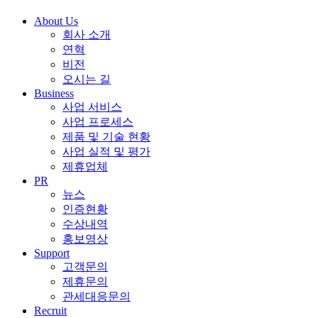
About Us
회사 소개
연혁
비전
오시는 길
Business
사업 서비스
사업 프로세스
제품 및 기술 현황
사업 실적 및 평가
제휴업체
PR
뉴스
인증현황
수상내역
홍보영상
Support
고객문의
제휴문의
관세대응문의
Recruit