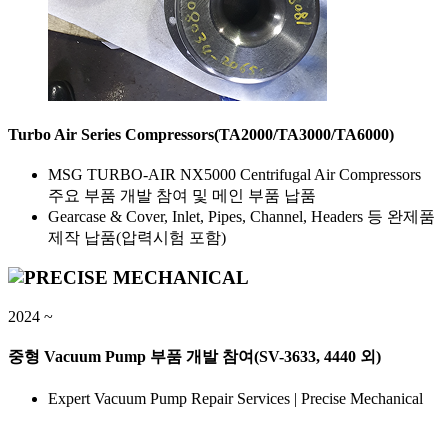
Turbo Air Series Compressors(TA2000/TA3000/TA6000)
MSG TURBO-AIR NX5000 Centrifugal Air Compressors
주요 부품 개발 참여 및 메인 부품 납품
Gearcase & Cover, Inlet, Pipes, Channel, Headers 등 완제품
제작 납품(압력시험 포함)
2024 ~
중형 Vacuum Pump 부품 개발 참여(SV-3633, 4440 외)
Expert Vacuum Pump Repair Services | Precise Mechanical