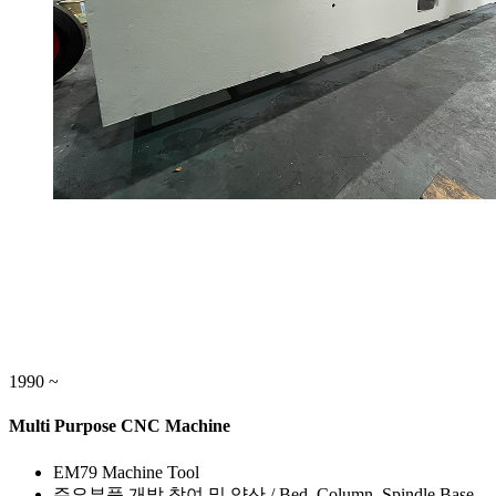
1990 ~
Multi Purpose CNC Machine
EM79 Machine Tool
주요부품 개발 참여 및 양산 / Bed, Column, Spindle Base,